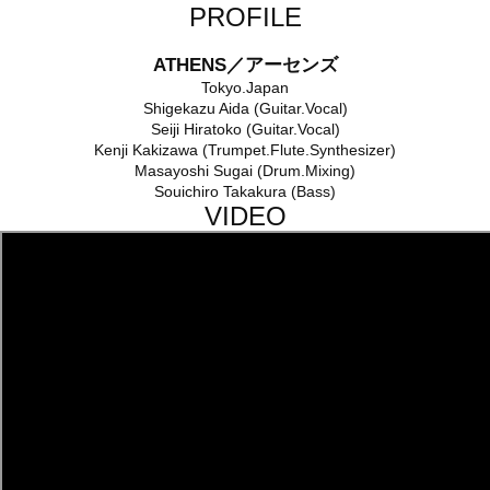
PROFILE
ATHENS／アーセンズ
Tokyo.Japan
Shigekazu Aida (Guitar.Vocal)
Seiji Hiratoko (Guitar.Vocal)
Kenji Kakizawa (Trumpet.Flute.Synthesizer)
Masayoshi Sugai (Drum.Mixing)
Souichiro Takakura (Bass)
VIDEO